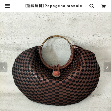
【送料無料】Papagena mosaic n
o.101／手編みの本革ハンドバッグ |
sunao 革の手仕事 ハンドメイドバ
ッグ スナオ