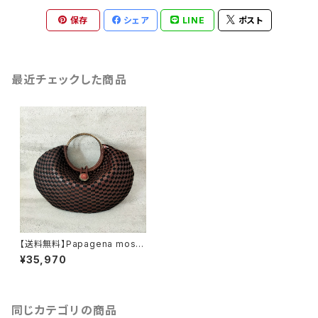
保存
シェア
LINE
ポスト
最近チェックした商品
【送料無料】Papagena mosai
c no.101／手編みの本革ハンド
¥35,970
バッグ
同じカテゴリの商品