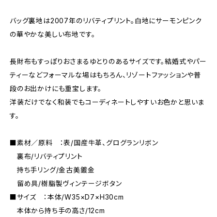
バッグ裏地は2007年のリバティプリント。白地にサーモンピンク
の華やかな美しい布地です。
長財布もすっぽりおさまるゆとりのあるサイズです。結婚式やパー
ティーなどフォーマルな場はもちろん、リゾートファッションや普
段のお出かけにも重宝します。
洋装だけでなく和装でもコーディネートしやすいお色かと思いま
す。
■素材／原料 ：表/国産牛革、グログランリボン
裏布/リバティプリント
持ち手リング/金古美鍍金
留め具/樹脂製ヴィンテージボタン
■サイズ ：本体/W35×D7×H30cm
本体から持ち手の高さ/12cm