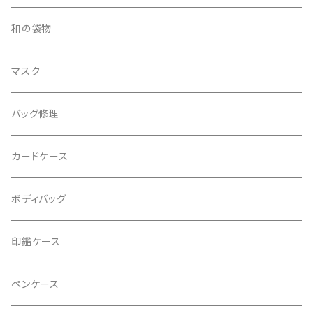
ピアス
和の袋物
イヤリング
マスク
バッグ修理
カードケース
ボディバッグ
印鑑ケース
ペンケース