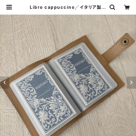
Libro cappuccino／イタリア製牛
革のカードホルダー | sunao 革の
手仕事 ハンドメイドバッグ スナオ