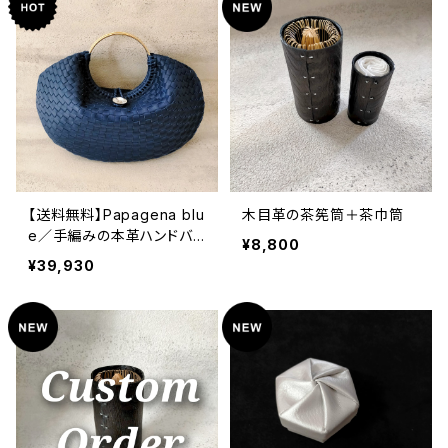
【送料無料】Papagena blu
木目革の茶筅筒＋茶巾筒
e／手編みの本革ハンドバッ
¥8,800
グ
¥39,930